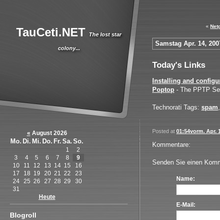
«
Netg
TauCeti.NET
The lost star
Samstag Apr. 14, 200
colony...
Today's Links
Installing and config
Poptop
- The PPTP Ser
Technorati Tags:
spam
Posted at
01:54vorm. Apr. 
«
August 2026
Mo.
Di.
Mi.
Do.
Fr.
Sa.
So.
Kommentare:
1
2
3
4
5
6
7
8
9
Senden Sie einen Komm
10
11
12
13
14
15
16
17
18
19
20
21
22
23
Name:
24
25
26
27
28
29
30
31
Heute
E-Mail:
Blogroll