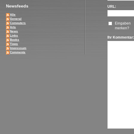
Newsfeeds
URL:
Alle
General
Computers
Eingaben
Arts
merken?
News
Links
Ihr Kommentar
Books
Tipps
Impressum
Comments