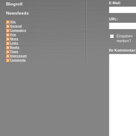
E-Mail:
Blogroll
Newsfeeds
URL:
Alle
General
Computers
Arts
Eingaben
News
merken?
Links
Books
Ihr Kommentar
Tipps
Impressum
Comments