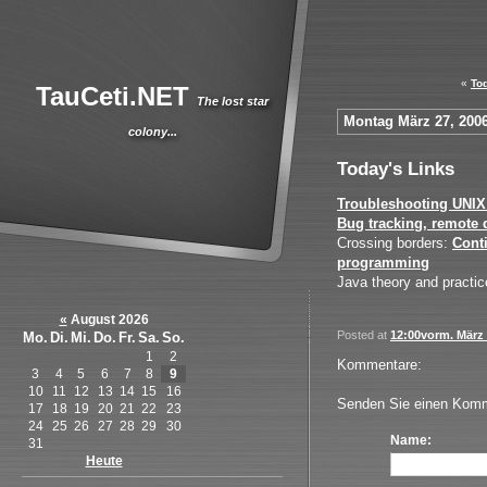
«
To
TauCeti.NET
The lost star
Montag März 27, 200
colony...
Today's Links
Troubleshooting UNIX
Bug tracking, remote
Crossing borders:
Cont
programming
Java theory and practi
«
August 2026
Posted at
12:00vorm. März 
Mo.
Di.
Mi.
Do.
Fr.
Sa.
So.
1
2
Kommentare:
3
4
5
6
7
8
9
10
11
12
13
14
15
16
Senden Sie einen Komm
17
18
19
20
21
22
23
24
25
26
27
28
29
30
Name:
31
Heute