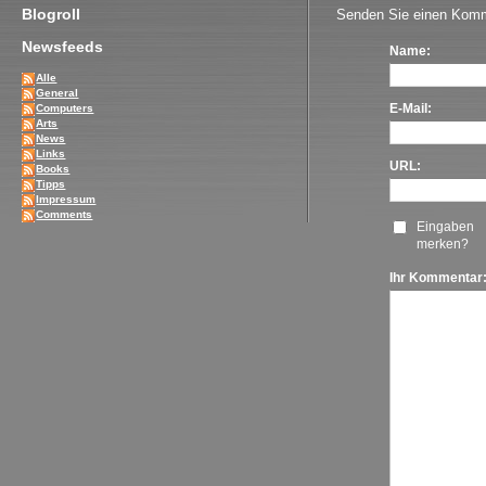
Blogroll
Senden Sie einen Komm
Newsfeeds
Name:
Alle
General
E-Mail:
Computers
Arts
News
Links
URL:
Books
Tipps
Impressum
Comments
Eingaben
merken?
Ihr Kommentar