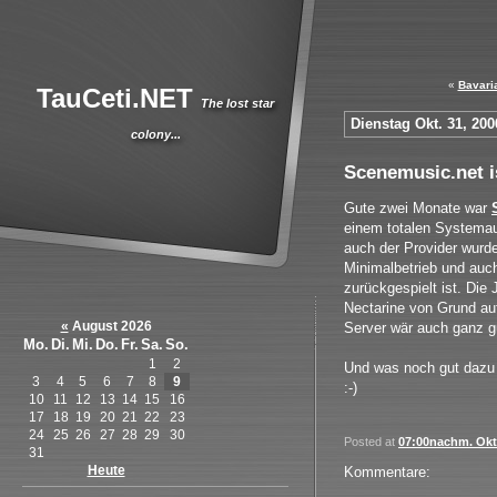
«
Bavaria
TauCeti.NET
The lost star
Dienstag Okt. 31, 200
colony...
Scenemusic.net i
Gute zwei Monate war
einem totalen Systemau
auch der Provider wurde
Minimalbetrieb und auc
zurückgespielt ist. D
Nectarine von Grund auf
«
August 2026
Server wär auch ganz gu
Mo.
Di.
Mi.
Do.
Fr.
Sa.
So.
1
2
Und was noch gut dazu
3
4
5
6
7
8
9
:-)
10
11
12
13
14
15
16
17
18
19
20
21
22
23
24
25
26
27
28
29
30
Posted at
07:00nachm. Okt.
31
Heute
Kommentare: