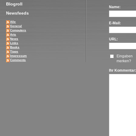
Blogroll
Name:
Newsfeeds
Alle
E-Mail:
General
Computers
Arts
News
URL:
Links
Books
Tipps
Impressum
Eingaben
Comments
merken?
Ihr Kommentar