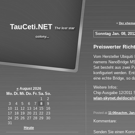
«
Der ehemal
TauCeti.NET
The lost star
Sonntag Jan. 08, 201
colony...
Preiswerter Rich
Vom Hersteller Ubiquiti
namens NanoBridge M5-2
Set besteht aus zwei 
konfiguriert werden. En
eine echte Bridge, so d
Weitere Infos:
«
August 2026
Chip Ausgabe 12/2011 S
Mo.
Di.
Mi.
Do.
Fr.
Sa.
So.
wlan-skynet.de/docs/r
1
2
3
4
5
6
7
8
9
10
11
12
13
14
15
16
Posted at
11:06nachm. Jan.
17
18
19
20
21
22
23
24
25
26
27
28
29
30
Kommentare:
31
Heute
Senden Sie einen Komm