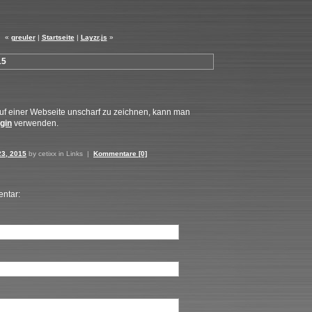
«
greuler
|
Startseite
|
Layzr.js
»
15
uf einer Webseite unscharf zu zeichnen, kann man
gin
verwenden.
23, 2015
by cetixx in
Links
|
Kommentare [0]
ntar: