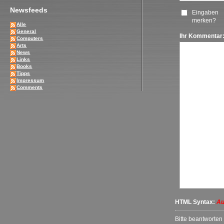
Newsfeeds
Eingaben
merken?
Alle
General
Ihr Kommentar
Computers
Arts
News
Links
Books
Tipps
Impressum
Comments
HTML Syntax:
Au
Bitte beantworten