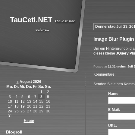
TauCeti.NET
The lost star
Donnerstag Juli 23, 20
colony...
Image Blur Plugin
Um ein Hintergrundbild a
dieses kleine
JQuery Plu
Posted at
11:31nachm. Juli 
Kommentare:
«
August 2026
Senden Sie einen Komme
Mo.
Di.
Mi.
Do.
Fr.
Sa.
So.
1
2
Name:
3
4
5
6
7
8
9
10
11
12
13
14
15
16
17
18
19
20
21
22
23
E-Mail:
24
25
26
27
28
29
30
31
Heute
URL:
Blogroll