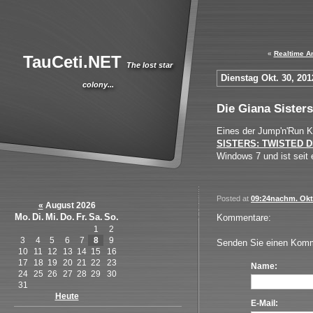
«
Realtime An
TauCeti.NET
The lost star
Dienstag Okt. 30, 201
colony...
Die Giana Sisters
Eines der Jump'n'Run K
SISTERS: TWISTED 
Windows 7 und ist seit e
Posted at
09:24nachm. Okt.
«
August 2026
Mo.
Di.
Mi.
Do.
Fr.
Sa.
So.
Kommentare:
1
2
3
4
5
6
7
8
9
Senden Sie einen Komm
10
11
12
13
14
15
16
17
18
19
20
21
22
23
Name:
24
25
26
27
28
29
30
31
Heute
E-Mail: