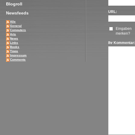
Blogroll
URL:
Newsfeeds
Alle
General
Eingaben
Computers
merken?
Arts
News
Ihr Kommentar
Links
Books
Tipps
Impressum
Comments